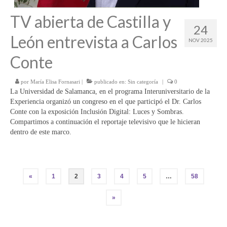
TV abierta de Castilla y
24
León entrevista a Carlos
NOV 2025
Conte
por
María Elisa Fornasari
|
publicado en:
Sin categoría
|
0
La Universidad de Salamanca, en el programa Interuniversitario de la
Experiencia organizó un congreso en el que participó el Dr. Carlos
Conte con la exposición Inclusión Digital: Luces y Sombras.
Compartimos a continuación el reportaje televisivo que le hicieran
dentro de este marco.
Paginación
«
1
2
3
4
5
…
58
de
»
entradas