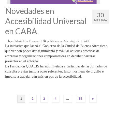
Novedades en
30
Accesibilidad Universal
MAR 2026
en CABA
por
María Elisa Fornasari
|
publicado en:
Sin categoría
|
0
La iniciativa que lanzó el Gobierno de la Ciudad de Buenos Aires tiene
que ver con poder dar seguimiento y evaluar aquellas prácticas de
empresas y organizaciones comprometidas en derribar barreras
presentes en el entorno.
La Fundación QUALIS ha sido invitada a participar de las Jornadas de
consulta previas junto a otros referentes. Esto, nos llena de orgullo e
impulsa a trabajar aún más en pos de la accesibilidad.
Paginación
1
2
3
4
…
58
»
de