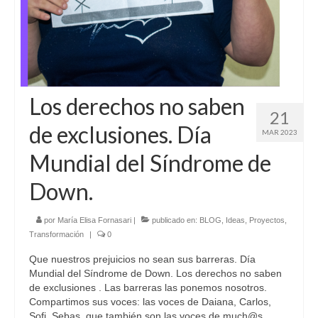
Los derechos no saben
21
de exclusiones. Día
MAR 2023
Mundial del Síndrome de
Down.
por
María Elisa Fornasari
|
publicado en:
BLOG
,
Ideas
,
Proyectos
,
Transformación
|
0
Que nuestros prejuicios no sean sus barreras. Día
Mundial del Síndrome de Down. Los derechos no saben
de exclusiones . Las barreras las ponemos nosotros.
Compartimos sus voces: las voces de Daiana, Carlos,
Sofi, Sebas, que también son las voces de much@s