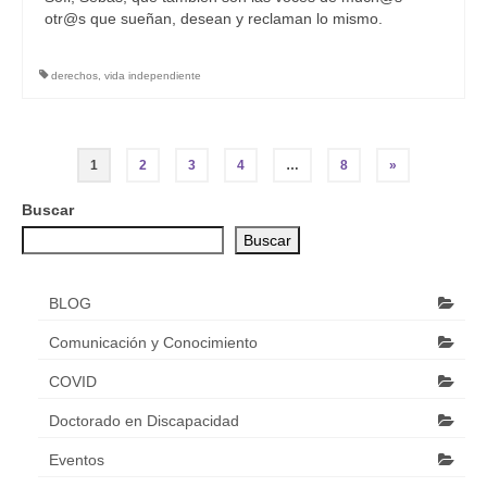
otr@s que sueñan, desean y reclaman lo mismo.
derechos
,
vida independiente
Paginación
1
2
3
4
…
8
»
de
Buscar
entradas
Buscar
BLOG
Comunicación y Conocimiento
COVID
Doctorado en Discapacidad
Eventos