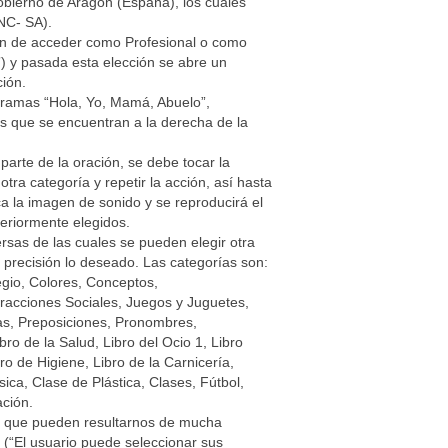
obierno de Aragón (España), los cuales
NC- SA).
ción de acceder como Profesional o como
o”) y pasada esta elección se abre un
ción.
gramas “Hola, Yo, Mamá, Abuelo”,
s que se encuentran a la derecha de la
parte de la oración, se debe tocar la
ra categoría y repetir la acción, así hasta
ca la imagen de sonido y se reproducirá el
teriormente elegidos.
ersas de las cuales se pueden elegir otra
 precisión lo deseado. Las categorías son:
egio, Colores, Conceptos,
racciones Sociales, Juegos y Juguetes,
as, Preposiciones, Pronombres,
ro de la Salud, Libro del Ocio 1, Libro
bro de Higiene, Libro de la Carnicería,
ica, Clase de Plástica, Clases, Fútbol,
ación.
es que pueden resultarnos de mucha
n (“El usuario puede seleccionar sus