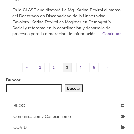
Es la CLASE que disctará La Mg. Karina Revirol el marco
del Doctorado en Discapacidad de la Universidad
Favaloro. Karina Revirol es Magister en Demografía
Social y referente en la coordinación y desarrollo de
procesos para la generación de información …
Continuar
Paginación
«
1
2
3
4
5
»
de
Buscar
entradas
Buscar
BLOG
Comunicación y Conocimiento
COVID